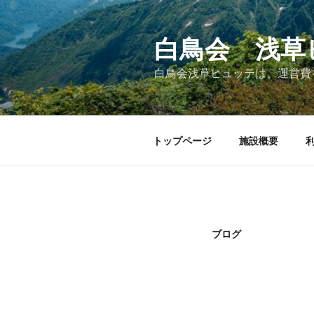
コ
ン
テ
白鳥会 浅草
ン
白鳥会浅草ヒュッテは、運営費
ツ
へ
ス
キ
トップページ
施設概要
ッ
プ
ブログ